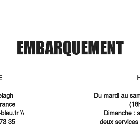
éservations
Photos
Menu
Infos pratiqu
EMBARQUEMENT
E
elagh
Du mardi au same
France
(18
leu.fr \\
Dimanche : s
 73 35
deux services 