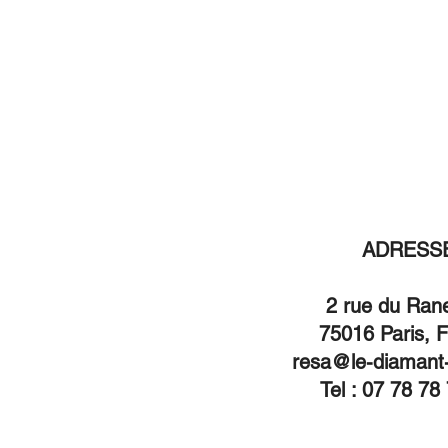
Accueil
R
ADRESS
2 rue du Ran
75016 Paris, 
resa@le-diamant-b
Tel : 07 78 78